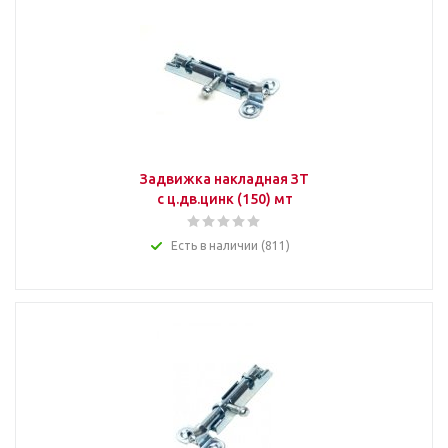
Задвижка накладная ЗТ
с ц.дв.цинк (150) мт
Есть в наличии (811)