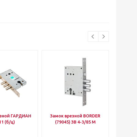
езной ГАРДИАН
Замок врезной BORDER
Уго
11 (б/ц)
(79045) ЗВ 4-3/85 М