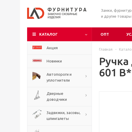
Замки, фурниту
и другие товары
КАТАЛОГ
ОПТ
УС
Акция
Главная
-
Катало
Ручка
Новинки
601 B*
Автопороги и
уплотнители
Дверные
доводчики
Задвижки, засовы,
шпингалеты