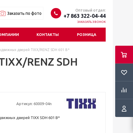
Оптовый отдел:
Заказать по фото
+7 863 322-04-44
ЗАКАЗАТЬ ЗВОНОК
ОМПАНИИ
КОНТАКТЫ
РОЗНИЦА
здвижных дверей TIXX/RENZ SDH 601 B*
 TIXX/RENZ SDH
Артикул:
60009-04n
движных дверей TIXX SDH 601 B*