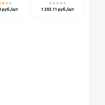
8
руб.
/шт
1 202.11
руб.
/шт
363