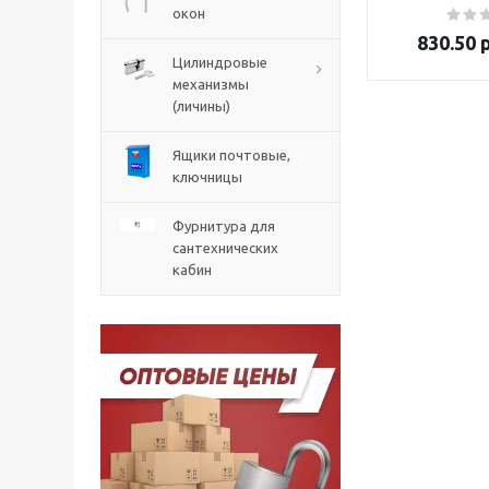
окон
830.50
р
Цилиндровые
механизмы
(личины)
Ящики почтовые,
ключницы
Фурнитура для
сантехнических
кабин