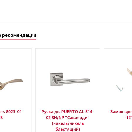
е рекомендации
rs 8023-01-
Ручка дв. PUERTO AL 514-
Замок вр
IS
02 SN/NP "Савоярди"
12
(никель/никель
блестящий)