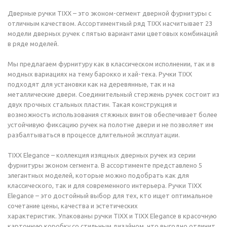
Дверные ручки TIXX – это эконом-сегмент дверной фурнитуры с
отличным качеством. Ассортиментный ряд TIXX насчитывает 23
модели дверных ручек с пятью вариантами цветовых комбинаций
в ряде моделей.
Мы предлагаем фурнитуру как в классическом исполнении, так и в
модных вариациях на тему барокко и хай-тека. Ручки TIXX
подходят для установки как на деревянные, так и на
металлические двери. Соединительный стержень ручек состоит из
двух прочных стальных пластин. Такая конструкция и
возможность использования стяжных винтов обеспечивает более
устойчивую фиксацию ручек на полотне двери и не позволяет им
разбалтываться в процессе длительной эксплуатации.
TIXX Elegance – коллекция изящных дверных ручек из серии
фурнитуры эконом сегмента. В ассортименте представлено 5
элегантных моделей, которые можно подобрать как для
классического, так и для современного интерьера. Ручки TIXX
Elegance – это достойный выбор для тех, кто ищет оптимальное
сочетание цены, качества и эстетических
характеристик. Упакованы ручки TIXX и TIXX Elegance в красочную
картонную коробку со стильным дизайном, что выгодно отличит