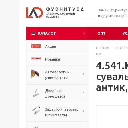
Замки, фурниту
и другие товары
КАТАЛОГ
ОПТ
УС
Акция
Главная
-
Катало
мм
Новинки
4.541
Автопороги и
сувал
уплотнители
антик,
Дверные
доводчики
Задвижки, засовы,
шпингалеты