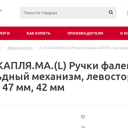
ра
ЛУГИ
КАК КУПИТЬ
ПРОИЗВОДИТЕЛИ
О К
г
-
Дверные ручки
-
4.541.КАПЛЯ.МА.(L) Ручки фалевые КАПЛЯ, под сува
.КАПЛЯ.МА.(L) Ручки фал
ьдный механизм, левост
 47 мм, 42 мм