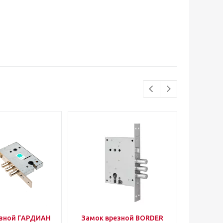
езной ГАРДИАН
Замок врезной BORDER
Уго