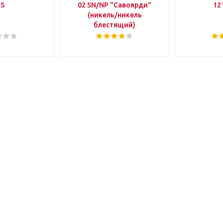
IS
02 SN/NP "Савоярди"
12
(никель/никель
блестящий)