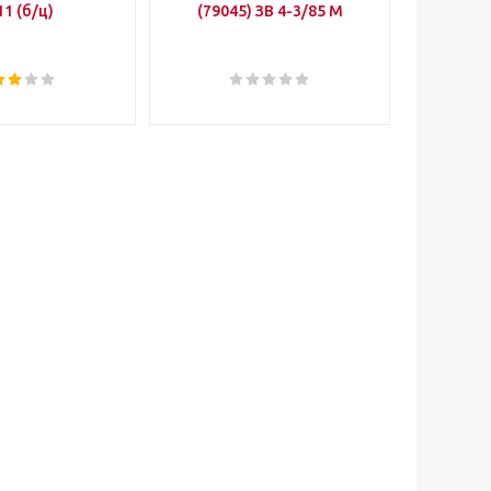
11 (б/ц)
(79045) ЗВ 4-3/85 М