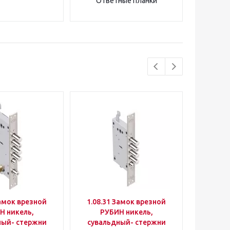
Ответные планки
Замок врезной
1.08.31 Замок врезной
1.04
Н никель,
РУБИН никель,
накл
ный- стержни
сувальдный- стержни