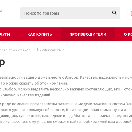
ра
ЛУГИ
КАК КУПИТЬ
ПРОИЗВОДИТЕЛИ
О К
чная информация
-
Производители
р
езопасности вашего дома вместе с Эльбор. Качество, надежность и ко
что можно сказать об этой компании.
 Эльбор, можно выделить несколько важных составляющих, это – сто
 конечно, качество изделий.
 ряде компании представлены различные модели замковых систем Эль
сокого уровня взломоустойчивости, богатая цветовая гамма, ручки для
 цилиндры, сувальдные, накладные и т.д. Мы всегда стараемся предоста
ко лучшее, поэтому у нас, вы сможете найти необходимый вам дверной