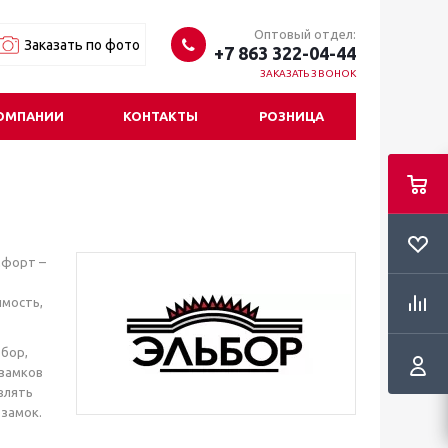
Оптовый отдел:
Заказать по фото
+7 863 322-04-44
ЗАКАЗАТЬ ЗВОНОК
ОМПАНИИ
КОНТАКТЫ
РОЗНИЦА
мфорт –
имость,
бор,
 замков
влять
 замок.