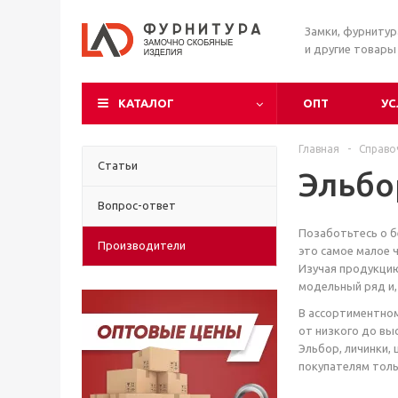
Замки, фурниту
и другие товары
КАТАЛОГ
ОПТ
УС
Главная
-
Справо
Статьи
Эльбо
Вопрос-ответ
Позаботьтесь о б
Производители
это самое малое 
Изучая продукцию
модельный ряд и,
В ассортиментном
от низкого до вы
Эльбор, личинки,
покупателям толь