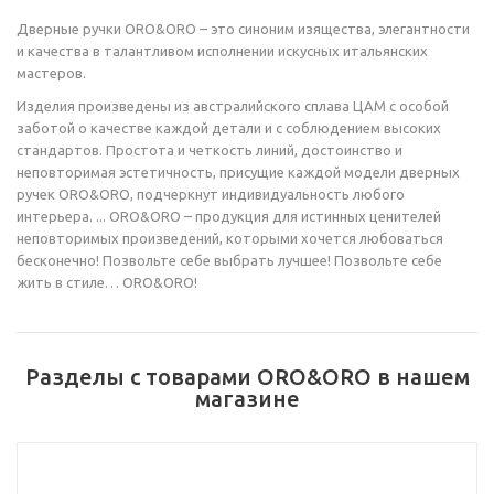
Дверные ручки ORO&ORO – это синоним изящества, элегантности
и качества в талантливом исполнении искусных итальянских
мастеров.
Изделия произведены из австралийского сплава ЦАМ с особой
заботой о качестве каждой детали и с соблюдением высоких
стандартов. Простота и четкость линий, достоинство и
неповторимая эстетичность, присущие каждой модели дверных
ручек ORO&ORO, подчеркнут индивидуальность любого
интерьера. ... ORO&ORO – продукция для истинных ценителей
неповторимых произведений, которыми хочется любоваться
бесконечно! Позвольте себе выбрать лучшее! Позвольте себе
жить в стиле… ORO&ORO!
Разделы с товарами ORO&ORO в нашем
магазине