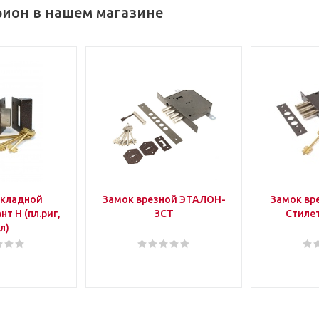
рион в нашем магазине
акладной
Замок врезной ЭТАЛОН-
Замок вр
т Н (пл.риг,
ЗСТ
Стилет
л)