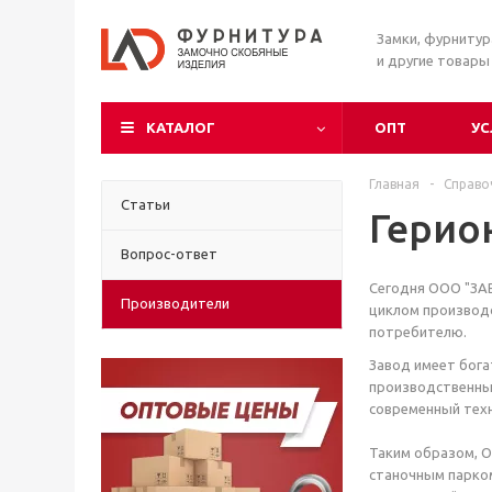
Замки, фурниту
и другие товары
КАТАЛОГ
ОПТ
УС
Главная
-
Справо
Статьи
Герио
Вопрос-ответ
Сегодня ООО "ЗА
Производители
циклом производс
потребителю.
Завод имеет бога
производственны
современный техн
Таким образом, 
станочным парко