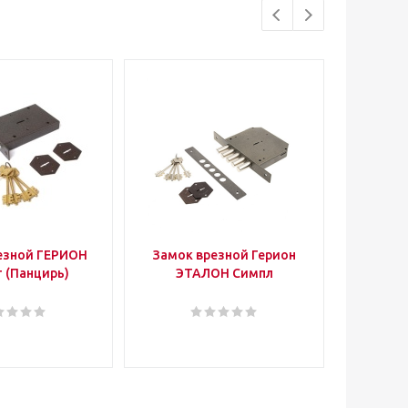
езной ГЕРИОН
Замок врезной Герион
Замок 
 (Панцирь)
ЭТАЛОН Симпл
ЭТАЛОН 