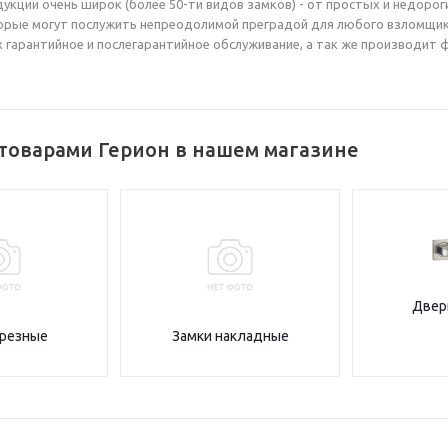
укции очень широк (более 50-ти видов замков) - от простых и недор
орые могут послужить непреодолимой преградой для любого взломщик
х гарантийное и послегарантийное обслуживание, а так же производит 
 товарами Герион в нашем магазине
Двер
врезные
Замки накладные