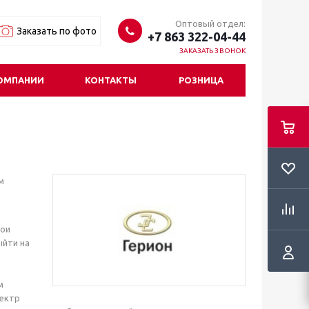
Оптовый отдел:
Заказать по фото
+7 863 322-04-44
ЗАКАЗАТЬ ЗВОНОК
ОМПАНИИ
КОНТАКТЫ
РОЗНИЦА
м
вои
ыйти на
м
пектр