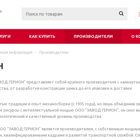
ра
ЛУГИ
КАК КУПИТЬ
ПРОИЗВОДИТЕЛИ
О К
чная информация
-
Производители
н
ВОД ГЕРИОН" представляет собой крупного производителя с замкнуты
тва, от разработки конструкции замка до его упаковки и доставки
тые традиции и опыт механосборки (с 1935 года), но лишь объединив с
е ресурсы с интеллектуальной мощью ООО "ЗАВОД ГЕРИОН", он смог в
ологический и качественный уровень производства.
ООО "ЗАВОД ГЕРИОН" является производителем, с собственным мощны
м, квалифицированными кадрами и развитой транспортной службой. С