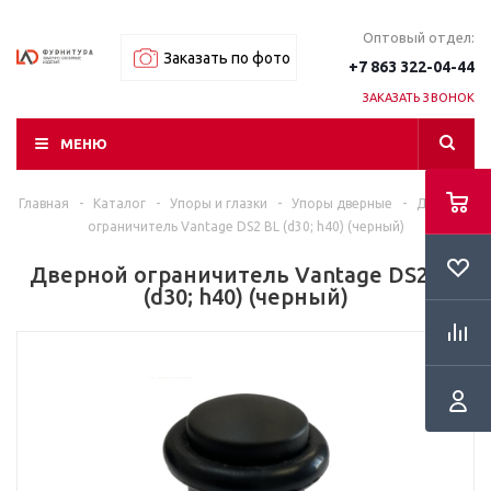
Оптовый отдел:
Заказать по фото
+7 863 322-04-44
ЗАКАЗАТЬ ЗВОНОК
МЕНЮ
Главная
-
Каталог
-
Упоры и глазки
-
Упоры дверные
-
Дверной
ограничитель Vantage DS2 BL (d30; h40) (черный)
Дверной ограничитель Vantage DS2 BL
(d30; h40) (черный)