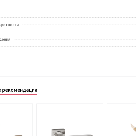
кретности
дения
е рекомендации