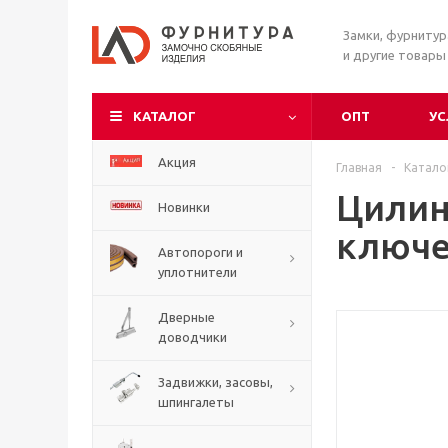
Замки, фурниту
и другие товары
КАТАЛОГ
ОПТ
УС
Акция
Главная
-
Катало
Цилин
Новинки
ключе
Автопороги и
уплотнители
Дверные
доводчики
Задвижки, засовы,
шпингалеты