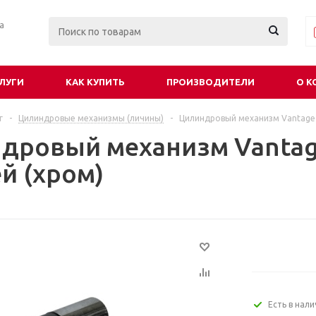
ра
ЛУГИ
КАК КУПИТЬ
ПРОИЗВОДИТЕЛИ
О К
г
-
Цилиндровые механизмы (личины)
-
Цилиндровый механизм Vantage 
дровый механизм Vantag
й (хром)
Есть в нал