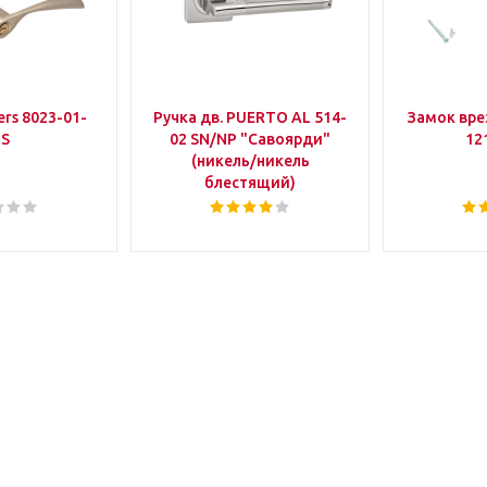
rs 8023-01-
Ручка дв. PUERTO AL 514-
Замок вр
IS
02 SN/NP "Савоярди"
12
(никель/никель
блестящий)