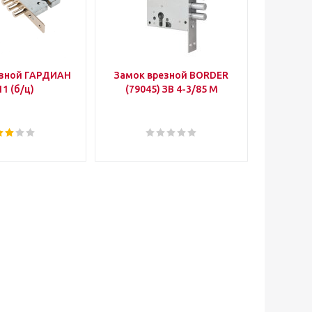
езной ГАРДИАН
Замок врезной BORDER
Уго
11 (б/ц)
(79045) ЗВ 4-3/85 М