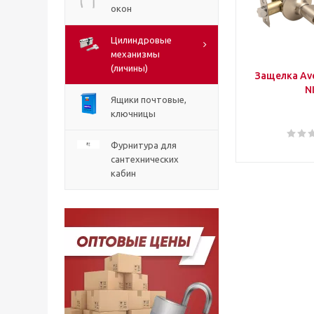
окон
Цилиндровые
механизмы
(личины)
Защелка Ave
N
Ящики почтовые,
ключницы
Фурнитура для
сантехнических
кабин