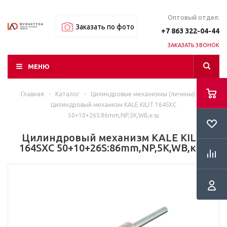
Оптовый отдел:
Заказать по фото
+7 863 322-04-44
ЗАКАЗАТЬ ЗВОНОК
МЕНЮ
Главная
-
Каталог
-
Цилиндровые механизмы (личины)
-
Цилиндровый механизм KALE KILIT 164SXC
50+10+26S:86mm,NP,5K,WB,к-ш
Цилиндровый механизм KALE KILIT
164SXC 50+10+26S:86mm,NP,5K,WB,к-ш