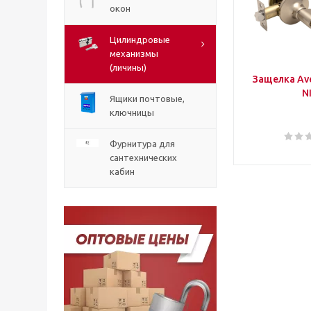
окон
Цилиндровые
механизмы
(личины)
Защелка Ave
N
Ящики почтовые,
ключницы
Фурнитура для
сантехнических
кабин