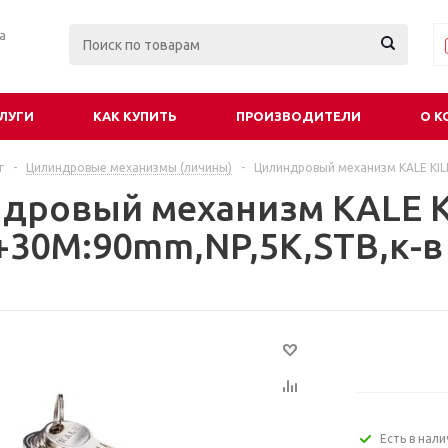
ра
ЛУГИ
КАК КУПИТЬ
ПРОИЗВОДИТЕЛИ
О К
г
-
Цилиндровые механизмы (личины)
-
Цилиндровый механизм KALE KIL
дровый механизм KALE K
+30M:90mm,NP,5K,STB,к-в
Есть в нал