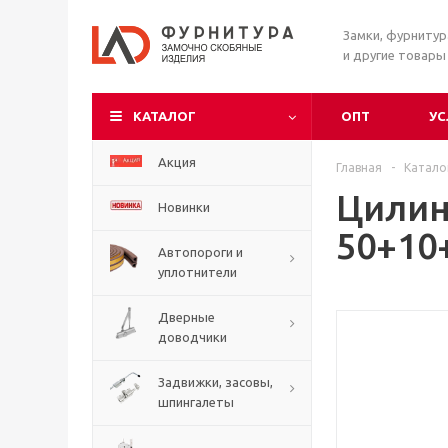
Замки, фурниту
и другие товары
КАТАЛОГ
ОПТ
УС
Акция
Главная
-
Катало
Цилин
Новинки
50+10
Автопороги и
уплотнители
Дверные
доводчики
Задвижки, засовы,
шпингалеты