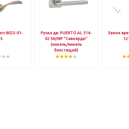
rs 8023-01-
Ручка дв. PUERTO AL 514-
Замок вр
IS
02 SN/NP "Савоярди"
12
(никель/никель
блестящий)