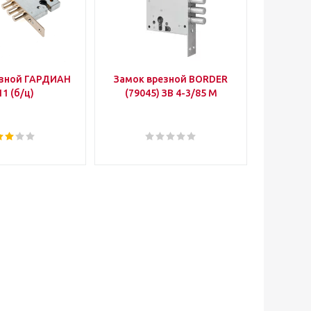
езной ГАРДИАН
Замок врезной BORDER
Уго
11 (б/ц)
(79045) ЗВ 4-3/85 М