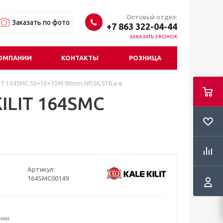
Оптовый отдел:
Заказать по фото
+7 863 322-04-44
ЗАКАЗАТЬ ЗВОНОК
ОМПАНИИ
КОНТАКТЫ
РОЗНИЦА
IT 164SMC 50+10+30M:90mm,NP,5K,STB,к-в
ILIT 164SMC
Артикул:
164SMC00149
ичии