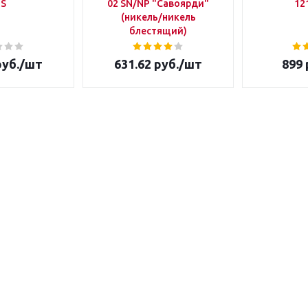
IS
02 SN/NP "Савоярди"
12
(никель/никель
блестящий)
уб.
/шт
631.62
руб.
/шт
899