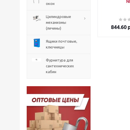
N
окон
Цилиндровые
механизмы
844.60
р
(личины)
Ящики почтовые,
ключницы
Фурнитура для
сантехнических
кабин