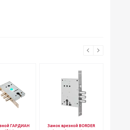
езной ГАРДИАН
Замок врезной BORDER
Уго