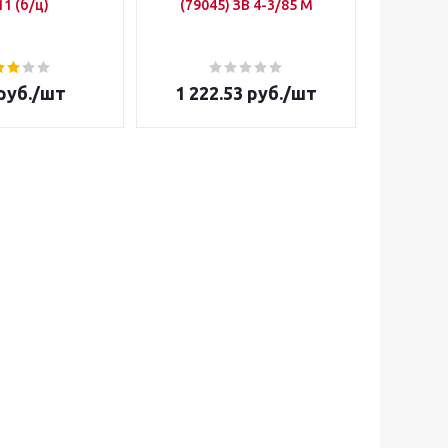
11 (б/ц)
(79045) ЗВ 4-3/85 М
руб.
/шт
1 222.53
руб.
/шт
369