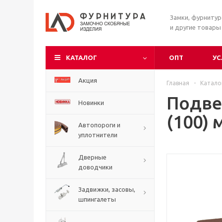
Замки, фурниту
и другие товары
КАТАЛОГ
ОПТ
УС
Акция
Главная
-
Катало
Подве
Новинки
(100) 
Автопороги и
уплотнители
Дверные
доводчики
Задвижки, засовы,
шпингалеты