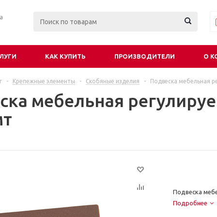
ра
ЛУГИ
КАК КУПИТЬ
ПРОИЗВОДИТЕЛИ
О К
г
-
Крепежные элементы
-
Скобяные изделия
-
Подвеска мебельная ре
ска мебельная регулируе
мт
Подвеска мебе
Подробнее