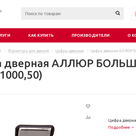
ра
ЛУГИ
КАК КУПИТЬ
ПРОИЗВОДИТЕЛИ
О К
г
-
Фурнитура для дверей
-
Цифры дверные
-
Цифра дверная АЛЛЮР БО
 дверная АЛЛЮР БОЛЬША
1000,50)
Цифра дверна
Подробнее