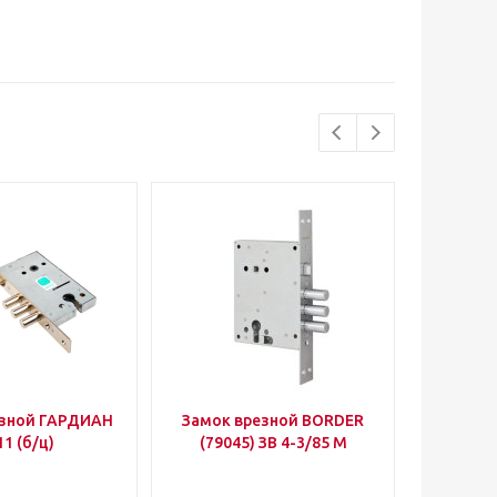
езной ГАРДИАН
Замок врезной BORDER
Уго
11 (б/ц)
(79045) ЗВ 4-3/85 М