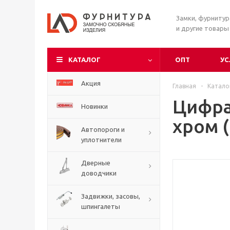
Замки, фурниту
и другие товары
КАТАЛОГ
ОПТ
УС
Акция
Главная
-
Катало
Цифра
Новинки
хром (
Автопороги и
уплотнители
Дверные
доводчики
Задвижки, засовы,
шпингалеты