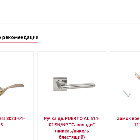
е рекомендации
rs 8023-01-
Ручка дв. PUERTO AL 514-
Замок вр
IS
02 SN/NP "Савоярди"
12
(никель/никель
блестящий)