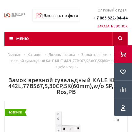
Оптовый отдел:
Заказать по фото
+7 863 322-04-44
ЗАКАЗАТЬ ЗВОНОК
МЕНЮ
Главная
-
Каталог
-
Дверные замки
-
Замки врезные
-
Замок
врезной сувальдный KALE KILIT 442L,77BS67,5,30CP,5K(60mm),w/o
SP,w/o Ros,PB
Замок врезной сувальдный KALE KILIT
442L,77BS67,5,30CP,5K(60mm),w/o SP,w/o
Ros,PB
Новинки