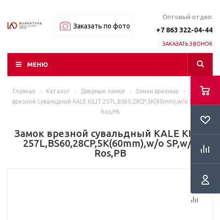
Оптовый отдел:
Заказать по фото
+7 863 322-04-44
ЗАКАЗАТЬ ЗВОНОК
МЕНЮ
Главная
-
Каталог
-
Дверные замки
-
Замки врезные
-
Замок
врезной сувальдный KALE KILIT 257L,BS60,28CP,5K(60mm),w/o SP,w/o
Ros,PB
Замок врезной сувальдный KALE KILIT
257L,BS60,28CP,5K(60mm),w/o SP,w/o
Ros,PB