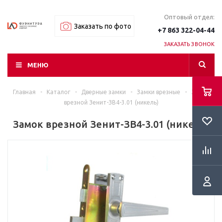
Оптовый отдел:
Заказать по фото
+7 863 322-04-44
ЗАКАЗАТЬ ЗВОНОК
МЕНЮ
Главная
-
Каталог
-
Дверные замки
-
Замки врезные
-
Замок
врезной Зенит-ЗВ4-3.01 (никель)
Замок врезной Зенит-ЗВ4-3.01 (никель)