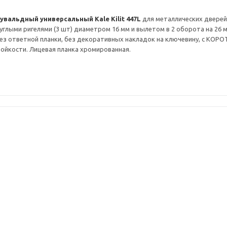
увальдный универсальный Kale Kilit
447L
для металлических дверей.
руглыми ригелями (3 шт) диаметром 16 мм и вылетом в 2 оборота на 26 м
без ответной планки, без декоративных накладок на ключевину, с КОРО
тойкости. Лицевая планка хромированная.