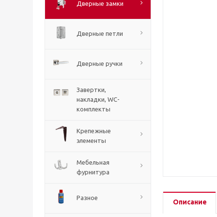
Дверные замки
Дверные петли
Дверные ручки
Завертки,
накладки, WC-
комплекты
Крепежные
элементы
Мебельная
фурнитура
Разное
Описание