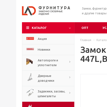
Замки, фурниту
и другие товары
КАТАЛОГ
ОПТ
УС
Акция
Главная
-
Катало
Замок
Новинки
447L,B
Автопороги и
уплотнители
Дверные
доводчики
Задвижки, засовы,
шпингалеты