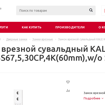
ра
ЛУГИ
КАК КУПИТЬ
ПРОИЗВОДИТЕЛИ
О К
г
-
Дверные замки
-
Замки врезные
-
Замок врезной сувальдный KALE KI
 врезной сувальдный KAL
S67,5,30CP,4K(60mm),w/o 
Замок врезной
Подробнее