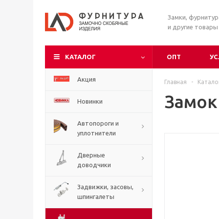
Замки, фурниту
и другие товары
КАТАЛОГ
ОПТ
УС
Акция
Главная
-
Катало
Замок 
Новинки
Автопороги и
уплотнители
Дверные
доводчики
Задвижки, засовы,
шпингалеты