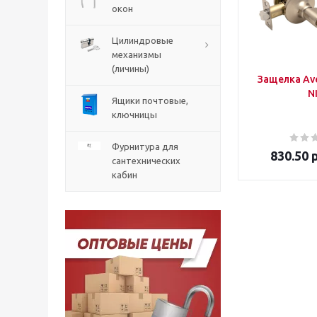
окон
Цилиндровые
механизмы
(личины)
Защелка Ave
N
Ящики почтовые,
ключницы
Фурнитура для
830.50
р
сантехнических
кабин