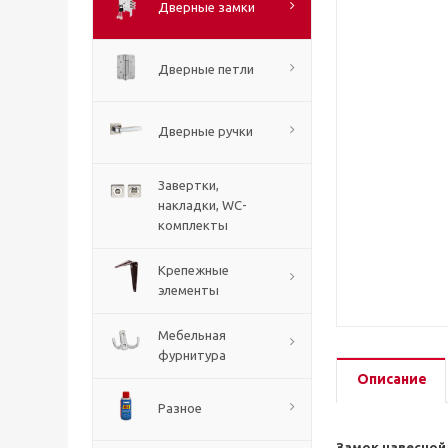
Дверные замки
Дверные петли
Дверные ручки
Завертки,
накладки, WC-
комплекты
Крепежные
элементы
Мебельная
фурнитура
Описание
Разное
Замок навесной 