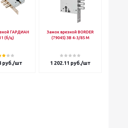
езной ГАРДИАН
Замок врезной BORDER
Уго
11 (б/ц)
(79045) ЗВ 4-3/85 М
8
руб.
/шт
1 202.11
руб.
/шт
363