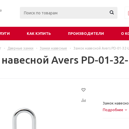
ра
ЛУГИ
КАК КУПИТЬ
ПРОИЗВОДИТЕЛИ
О К
г
-
Дверные замки
-
Замки навесные
-
Замок навесной Avers PD-01-32-
навесной Avers PD-01-32-
Замок навесно
Подробнее