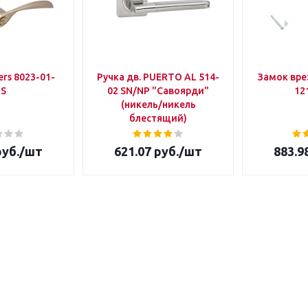
rs 8023-01-
Ручка дв. PUERTO AL 514-
Замок вр
IS
02 SN/NP "Савоярди"
12
(никель/никель
блестящий)
уб.
/шт
621.07
руб.
/шт
883.9