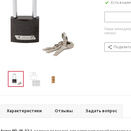
Есть в нал
Наши менеджер
заказа
Поделит
Характеристики
Отзывы
Задать вопрос
Avers PD-01-32-L
отлично подходит для запирания ручной поклажи и 