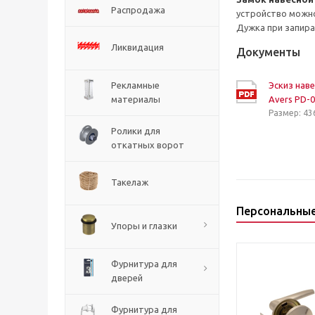
Распродажа
устройство можно
Дужка при запира
Ликвидация
Документы
Рекламные
Эскиз нав
материалы
Avers PD-0
Размер: 43
Ролики для
откатных ворот
Такелаж
Персональны
Упоры и глазки
Фурнитура для
дверей
Фурнитура для