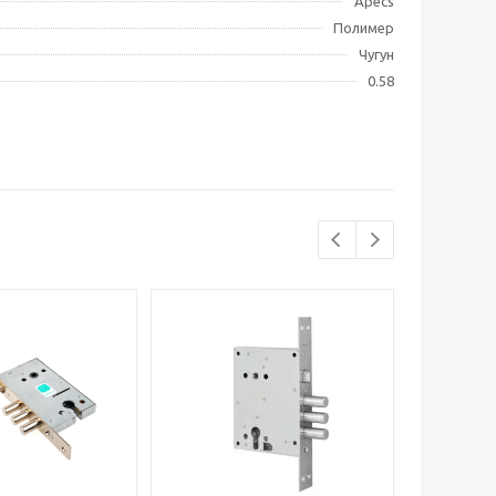
Apecs
Полимер
Чугун
0.58