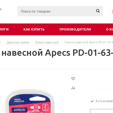
ра
ЛУГИ
КАК КУПИТЬ
ПРОИЗВОДИТЕЛИ
О К
г
-
Дверные замки
-
Замки навесные
-
Замок навесной Apecs PD-01-63-B
навесной Apecs PD-01-63-
Есть в нал