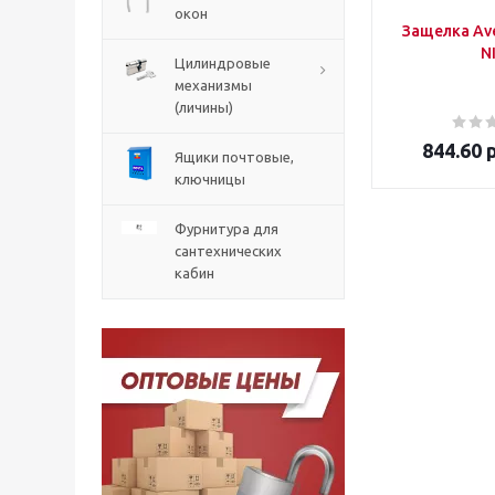
окон
Защелка Ave
N
Цилиндровые
механизмы
(личины)
844.60
р
Ящики почтовые,
ключницы
Фурнитура для
сантехнических
кабин