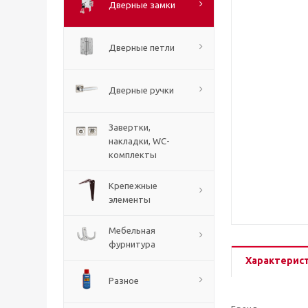
Дверные замки
Дверные петли
Дверные ручки
Завертки,
накладки, WC-
комплекты
Крепежные
элементы
Мебельная
фурнитура
Характерис
Разное