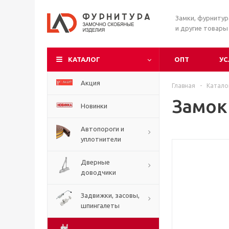
Замки, фурниту
и другие товары
КАТАЛОГ
ОПТ
УС
Акция
Главная
-
Катало
Замок 
Новинки
Автопороги и
уплотнители
Дверные
доводчики
Задвижки, засовы,
шпингалеты