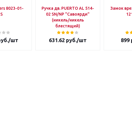
rs 8023-01-
Ручка дв. PUERTO AL 514-
Замок вр
IS
02 SN/NP "Савоярди"
12
(никель/никель
блестящий)
уб.
/шт
631.62
руб.
/шт
899