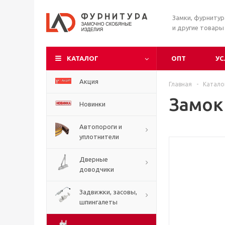
Замки, фурниту
и другие товары
КАТАЛОГ
ОПТ
УС
Акция
Главная
-
Катало
Замок
Новинки
Автопороги и
уплотнители
Дверные
доводчики
Задвижки, засовы,
шпингалеты