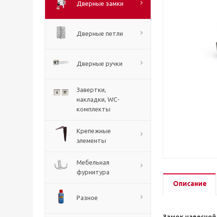
Дверные замки
Дверные петли
Дверные ручки
Завертки,
накладки, WC-
комплекты
Крепежные
элементы
Мебельная
фурнитура
Описание
Разное
Замок навесной