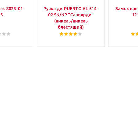
rs 8023-01-
Ручка дв. PUERTO AL 514-
Замок вр
IS
02 SN/NP "Савоярди"
12
(никель/никель
блестящий)