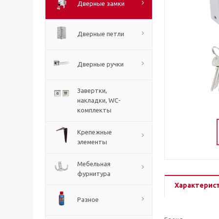
Дверные замки
Дверные петли
Дверные ручки
Завертки,
накладки, WC-
комплекты
Крепежные
элементы
Мебельная
фурнитура
Характерис
Разное