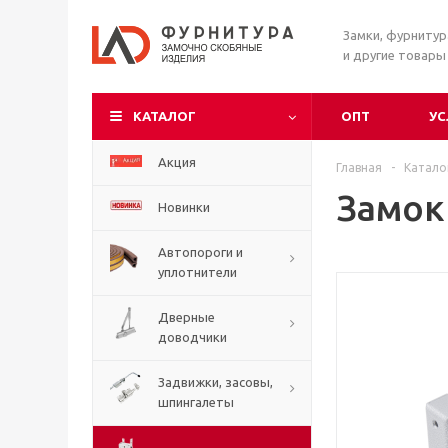
Замки, фурниту
и другие товары
КАТАЛОГ
ОПТ
УС
Акция
Главная
-
Катало
Замок
Новинки
Автопороги и
уплотнители
Дверные
доводчики
Задвижки, засовы,
шпингалеты