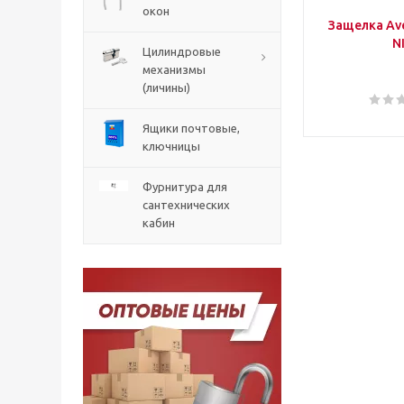
окон
Защелка Ave
N
Цилиндровые
механизмы
(личины)
Ящики почтовые,
ключницы
Фурнитура для
сантехнических
кабин