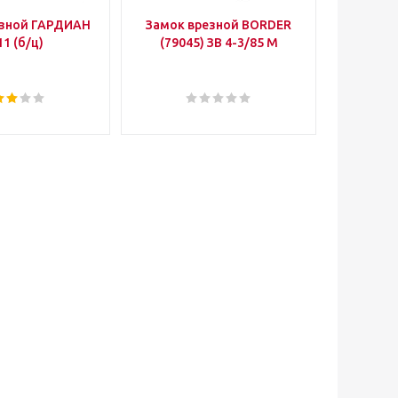
езной ГАРДИАН
Замок врезной BORDER
Уго
11 (б/ц)
(79045) ЗВ 4-3/85 М