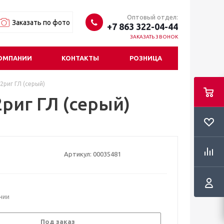
Оптовый отдел:
Заказать по фото
+7 863 322-04-44
ЗАКАЗАТЬ ЗВОНОК
ОМПАНИИ
КОНТАКТЫ
РОЗНИЦА
2риг ГЛ (серый)
риг ГЛ (серый)
Артикул:
00035481
ичии
Под заказ