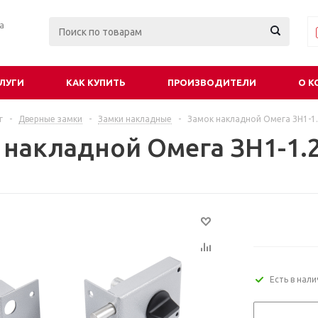
ра
ЛУГИ
КАК КУПИТЬ
ПРОИЗВОДИТЕЛИ
О К
г
-
Дверные замки
-
Замки накладные
-
Замок накладной Омега ЗН1-1.
 накладной Омега ЗН1-1.2
Есть в нал