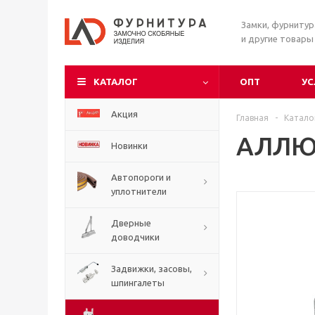
Замки, фурниту
и другие товары
КАТАЛОГ
ОПТ
УС
Акция
Главная
-
Катало
АЛЛЮР
Новинки
Автопороги и
уплотнители
Дверные
доводчики
Задвижки, засовы,
шпингалеты