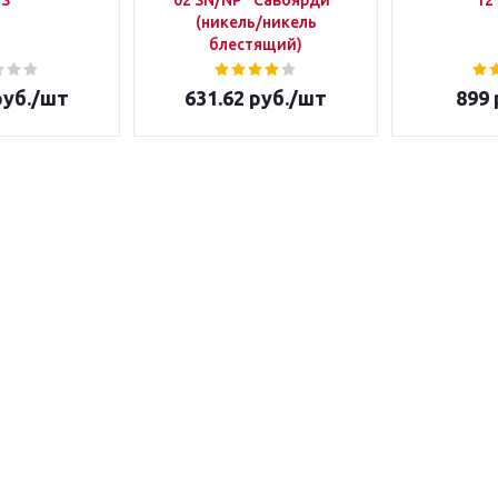
IS
02 SN/NP "Савоярди"
12
(никель/никель
блестящий)
уб.
/шт
631.62
руб.
/шт
899