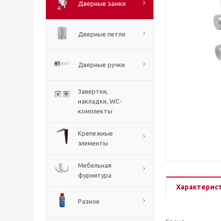
Дверные замки
Дверные петли
Дверные ручки
Завертки,
накладки, WC-
комплекты
Крепежные
элементы
Мебельная
фурнитура
Характерис
Разное