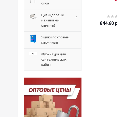
N
окон
Цилиндровые
механизмы
844.60
р
(личины)
Ящики почтовые,
ключницы
Фурнитура для
сантехнических
кабин