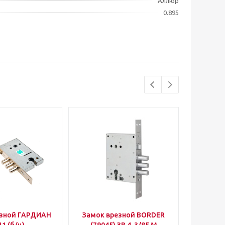
Аллюр
0.895
езной ГАРДИАН
Замок врезной BORDER
Уго