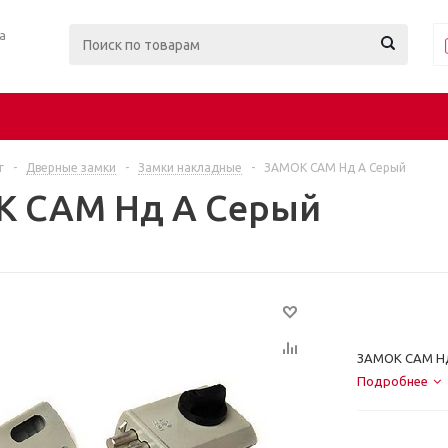
ра
г
-
Дверные замки
-
Замки накладные
-
ЗАМОК САМ Нд А Серый
 САМ Нд А Серый
ЗАМОК САМ Н
Подробнее