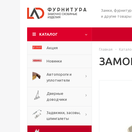
Замки, фурниту
и другие товары
КАТАЛОГ
Акция
Главная
-
Катало
ЗАМОК
Новинки
Автопороги и
уплотнители
Дверные
доводчики
Задвижки, засовы,
шпингалеты