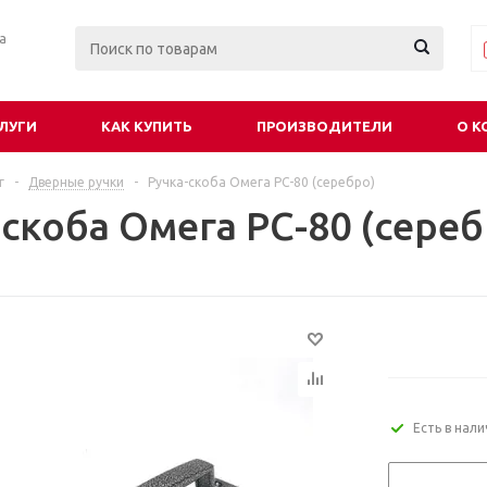
ра
ЛУГИ
КАК КУПИТЬ
ПРОИЗВОДИТЕЛИ
О К
г
-
Дверные ручки
-
Ручка-скоба Омега РС-80 (серебро)
скоба Омега РС-80 (сереб
Есть в нал