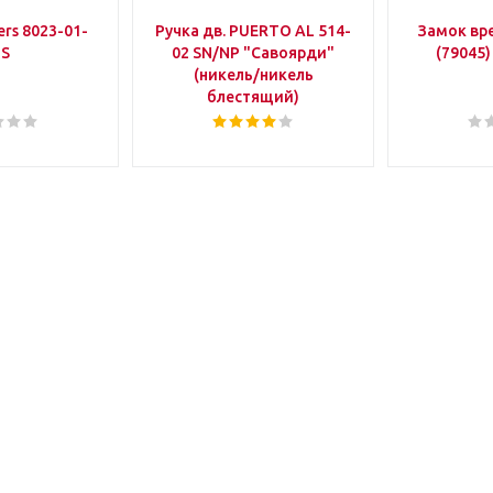
rs 8023-01-
Ручка дв. PUERTO AL 514-
Замок вр
IS
02 SN/NP "Савоярди"
(79045)
(никель/никель
блестящий)