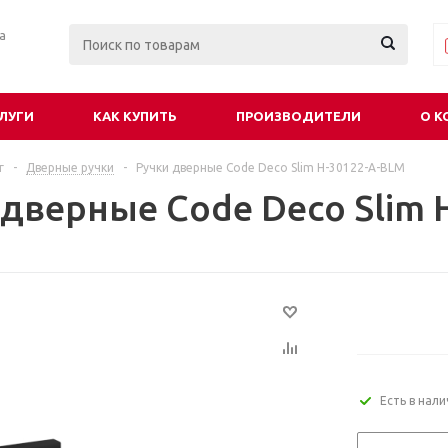
ра
ЛУГИ
КАК КУПИТЬ
ПРОИЗВОДИТЕЛИ
О К
г
-
Дверные ручки
-
Ручки дверные Code Deco Slim H-30122-A-BLM
 дверные Code Deco Slim 
Есть в нал