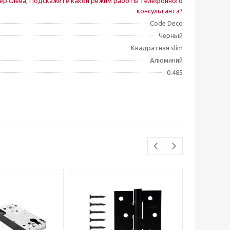
ер слева
,
Подскажите какой режим работы телефонного
консультанта?
Code Deco
Черный
Квадратная slim
Алюминий
0.485