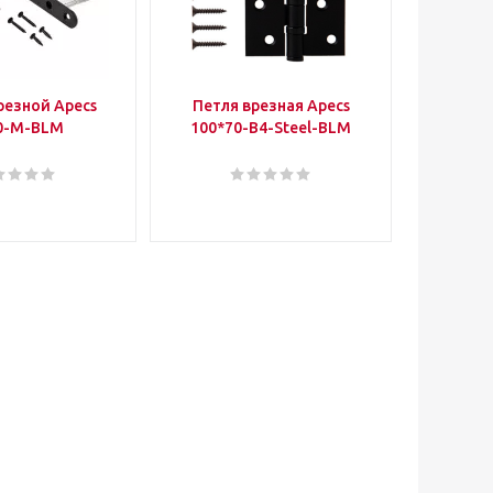
резной Apecs
Петля врезная Apecs
Петля 
0-M-BLM
100*70-B4-Steel-BLM
Deco 10