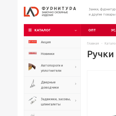
Замки, фурниту
и другие товары
КАТАЛОГ
ОПТ
УС
Акция
Главная
-
Катало
Ручки
Новинки
Автопороги и
уплотнители
Дверные
доводчики
Задвижки, засовы,
шпингалеты