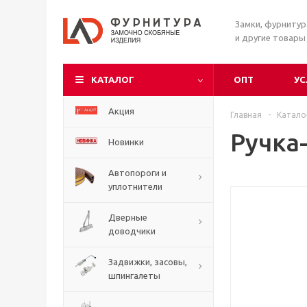
Замки, фурниту
и другие товары
КАТАЛОГ
ОПТ
УС
Акция
Главная
-
Катало
Ручка
Новинки
Автопороги и
уплотнители
Дверные
доводчики
Задвижки, засовы,
шпингалеты