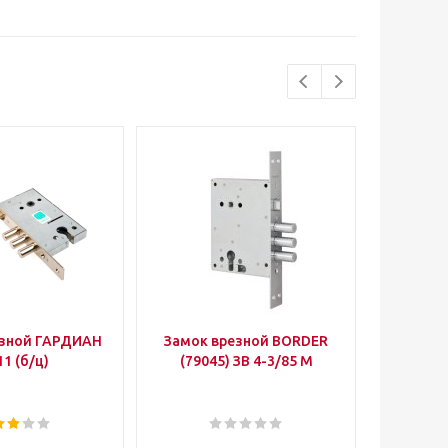
езной ГАРДИАН
Замок врезной BORDER
Уго
11 (б/ц)
(79045) ЗВ 4-3/85 М