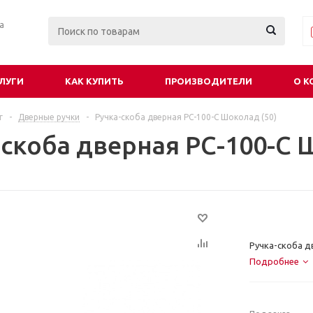
ра
ЛУГИ
КАК КУПИТЬ
ПРОИЗВОДИТЕЛИ
О К
г
-
Дверные ручки
-
Ручка-скоба дверная РС-100-С Шоколад (50)
-скоба дверная РС-100-С 
Ручка-скоба д
Подробнее