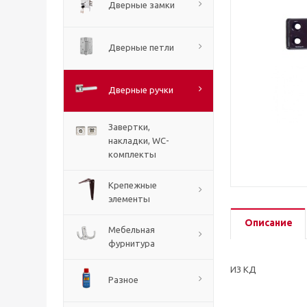
Дверные замки
Дверные петли
Дверные ручки
Завертки,
накладки, WC-
комплекты
Крепежные
элементы
Описание
Мебельная
фурнитура
ИЗ КД
Разное