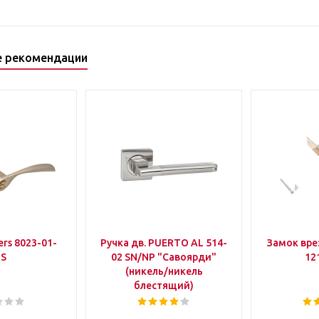
е рекомендации
rs 8023-01-
Ручка дв. PUERTO AL 514-
Замок вр
IS
02 SN/NP "Савоярди"
12
(никель/никель
блестящий)