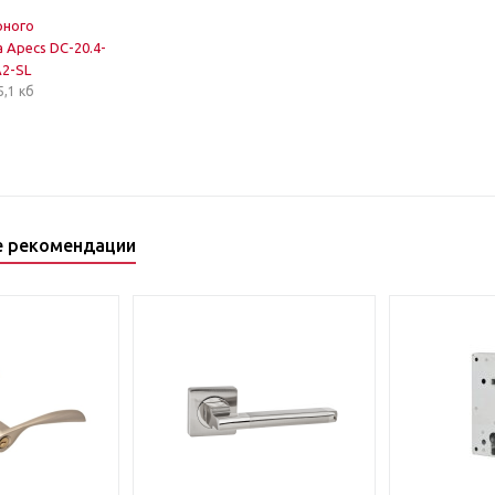
рного
 Apecs DC-20.4-
А2-SL
5,1 кб
е рекомендации