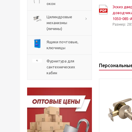
окон
Эскиз две
доводчика
Цилиндровые
1050-085-
механизмы
Размер: 28
(личины)
Ящики почтовые,
ключницы
Фурнитура для
Персональны
сантехнических
кабин