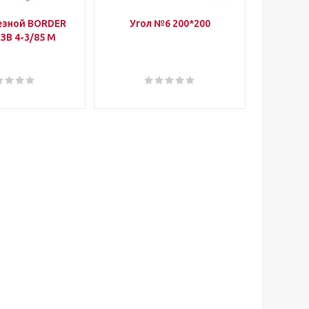
езной BORDER
Угол №6 200*200
Петля 
 ЗВ 4-3/85 М
75*