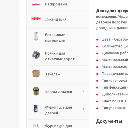
Распродажа
Доводчик дверно
помещений. Модел
Ликвидация
дверное полотно 
доводчика данной 
Рекламные
Цвет - Серебр
материалы
Количество ци
Диапазон рабоч
Ролики для
откатных ворот
Максимальный в
Максимальная 
Посадочные ра
Такелаж
Тип установки 
Тип фиксации -
Упоры и глазки
Дополнительна
Класс по ГОСТ -
Фурнитура для
Тип упаковки -
дверей
Документы
Фурнитура для