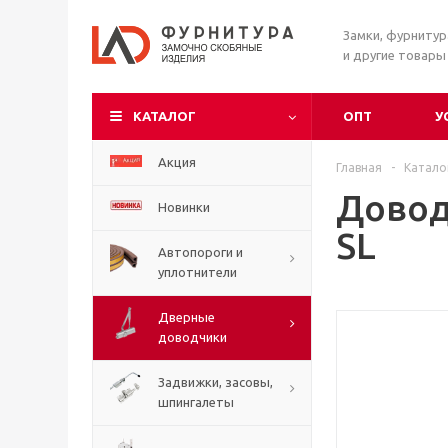
Замки, фурниту
и другие товары
КАТАЛОГ
ОПТ
У
Акция
Главная
-
Катало
Довод
Новинки
SL
Автопороги и
уплотнители
Дверные
доводчики
Задвижки, засовы,
шпингалеты