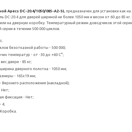
й Apecs DC-20.4/1050/085-А2-SL
предназначен для установки как на
ь DC-20.4 для дверей шириной не более 1050 мм и веcом от 60 до 85 кг
или на дверную коробку. Температурный режим доводчиков этой серии 
серии в течении 500 000 циклов.
о;
клов безотказной работы - 500 000;
их температур - от -30 до +60 C°;
ес двери - 85 кг;
ширина дверного полотна - 1050 мм;
змеры - 165x19 мм;
- Верхнего расположения (накладной);
 Нет;
я фиксация - Нет;
 4;
 Коробка.