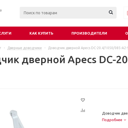
ра
СЛУГИ
КАК КУПИТЬ
ПРОИЗВОДИТЕЛИ
О
г
-
Дверные доводчики
-
Доводчик дверной Apecs DC-20.4/1050/085-А2-
чик дверной Apecs DC-20.
Доводчик двер
Подробнее