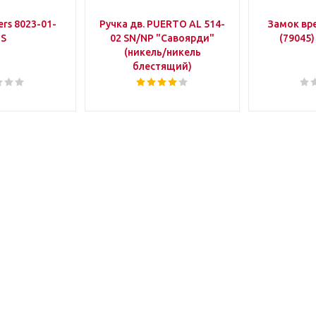
rs 8023-01-
Ручка дв. PUERTO AL 514-
Замок вр
IS
02 SN/NP "Савоярди"
(79045)
(никель/никель
блестящий)