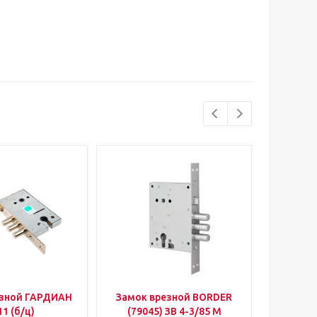
езной ГАРДИАН
Замок врезной BORDER
Уго
11 (б/ц)
(79045) ЗВ 4-3/85 М