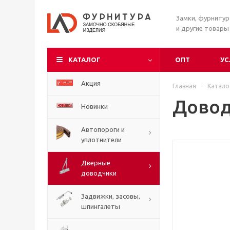
Замки, фурниту
и другие товары
КАТАЛОГ
ОПТ
УС
Акция
Главная
-
Катало
Довод
Новинки
Автопороги и
уплотнители
Дверные
доводчики
Задвижки, засовы,
шпингалеты