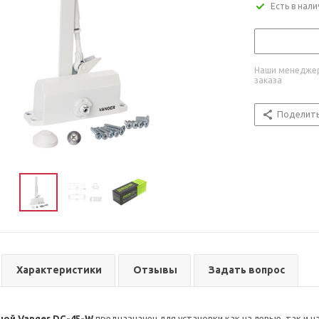
Есть в нал
Наши менеджер
заказа
Поделит
Характеристики
Отзывы
Задать вопрос
ой Vanger DC-45-W
предназначен для установки как на левые, так и