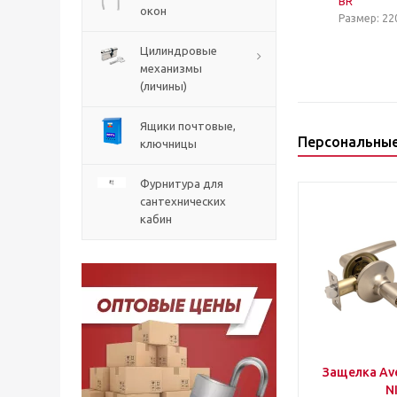
BR
окон
Размер: 22
Цилиндровые
механизмы
(личины)
Ящики почтовые,
Персональны
ключницы
Фурнитура для
сантехнических
кабин
Защелка Ave
N