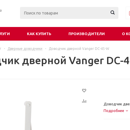
ра
ЛУГИ
КАК КУПИТЬ
ПРОИЗВОДИТЕЛИ
О К
г
-
Дверные доводчики
-
Доводчик дверной Vanger DC-45-W
чик дверной Vanger DC-
Доводчик две
Подробнее