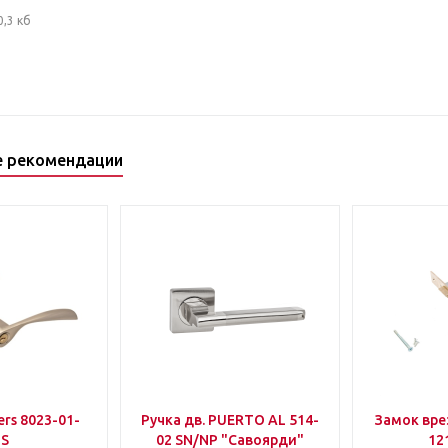
0,3 кб
е рекомендации
rs 8023-01-
Ручка дв. PUERTO AL 514-
Замок вр
IS
02 SN/NP "Савоярди"
12