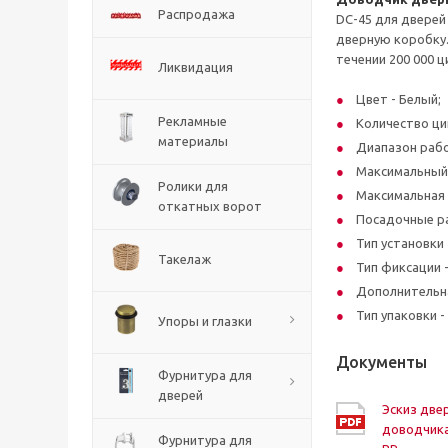
Распродажа
DC-45 для дверей
дверную коробку.
течении 200 000 ц
Ликвидация
Цвет - Белый;
Рекламные
Количество ци
материалы
Диапазон рабоч
Максимальный в
Ролики для
Максимальная 
откатных ворот
Посадочные ра
Тип установки 
Такелаж
Тип фиксации -
Дополнительна
Тип упаковки -
Упоры и глазки
Документы
Фурнитура для
дверей
Эскиз две
доводчика
Фурнитура для